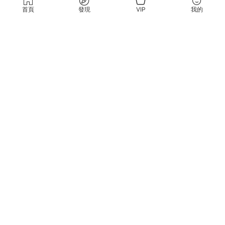
升级了 包月VIP
海閣社區：i社遊戲官方指定網站，Illusion是日本的一家知名十八禁3D遊戲制
首頁
發現
VIP
我的
作公司，主要作品有尾行系列、欲望格鬥系列、欲望血液系列、人工少女系列
及性感沙灘系列等。i社作爲PC界最出名的成人遊戲制作商，很多玩家可能已經
耳熟能詳了，爲了幫助大家更加迅速的找到自己需求的遊戲，illusion-中國官方
指定社區，海閣社區illusion遊戲商城今天正式上線了，一起來看看吧！
友情提示：适量遊戲有益身心健康，請勿長時間沉迷遊戲，注意保護視力并預
防近視，保重身體！
我們立足于美國，對全球華人服務，請未成年網友自覺離
開！
Copyright © 2009-2025 illusion2.cc illusion-中國 All Rights Reserved