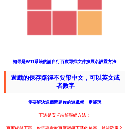
如果是W11系統的請自行百度尋找文件擴展名設置方法
遊戲的保存路徑不要帶中文，可以英文或
者數字
隻要解決這個問題你的遊戲就一定能玩
下邊是安卓端解壓縮方法：
百度網盤下載，你需要看看百度網盤下載的路徑，然後确定文
件的地址
這樣方便你下載好以後能準确找到文件的所在位置
然後利用MT管理器工具進行解壓和安裝【MT管理器工具不需
要去掉重命名就能訪問】