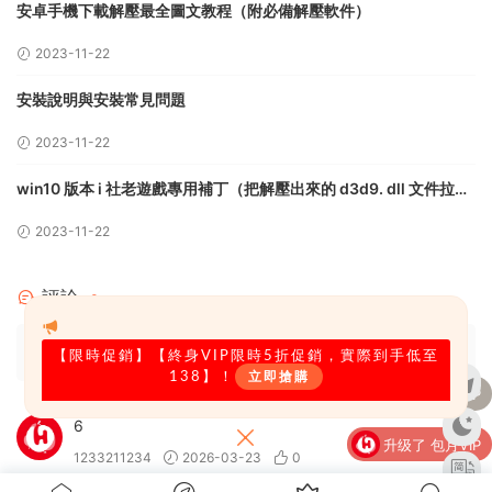
評論
3
請先
登錄
6
1233211234
2026-03-23
0
https://iseacg.org/69354 之前在這個頁面買的終生VIP不
通用嗎
vincentmoon2
2026-07-07
0
這個網址不是我家的
【限時促銷
】【終身VIP限時5折促銷，實際到手低至
海閣社區
4周前
0
138】！
立即搶購
升級了 包月VIP
升级了 包月VIP