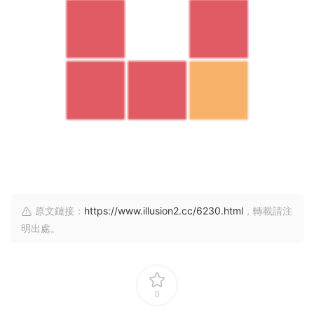
原文鏈接：
https://www.illusion2.cc/6230.html
，轉載請注
明出處。
0
教程
上一篇
下一篇
【歐美SLG/漢化/動态】白俄羅斯
【歐美SLG/漢化/動态】無辜互惠
1.8.6漢化版【PC+安卓/1.78G/更
生：重啓0.186漢化版【PC+安
新】
卓/504MB/更新】
猜你喜歡
📢遊戲工具使用教程（存檔修改 & 遊戲輔助）
2026-03-26